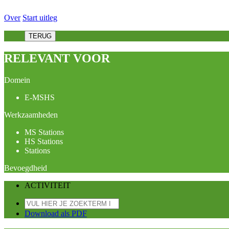
Over
Start uitleg
TERUG
RELEVANT VOOR
Domein
E-MSHS
Werkzaamheden
MS Stations
HS Stations
Stations
Bevoegdheid
ACTIVITEIT
Download als PDF