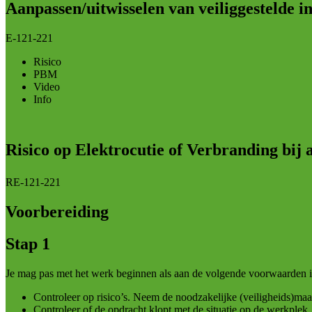
Aanpassen/uitwisselen van veiliggestelde in
E-121-221
Risico
PBM
Video
Info
Risico op Elektrocutie of Verbranding bij a
RE-121-221
Voorbereiding
Stap 1
Je mag pas met het werk beginnen als aan de volgende voorwaarden is
Controleer op risico’s. Neem de noodzakelijke (veiligheids)maa
Controleer of de opdracht klopt met de situatie op de werkplek.