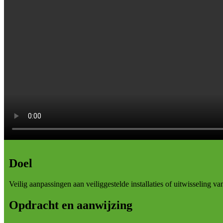
Doel
Veilig aanpassingen aan veiliggestelde installaties of uitwisseling 
Opdracht en aanwijzing