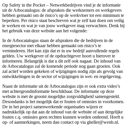
Op Safety in the Pocket – Netwerkbedrijven vind je de informatie
uit de Arbocatalogus: de afspraken die werknemers en werkgevers
hebben gemaakt om de risico’s op de werkvloer tot een minimum te
beperken. Per risico staat beschreven wat je zelf kan doen om veilig
te werken en wat je van jouw werkgever mag verwachten. Denk bij
het gebruik van deze website aan het volgende:
In de Arbocatalogus staan de afspraken die de bedrijven in de
energiesector met elkaar hebben gemaakt om risico’s te
verminderen. Het kan zijn dat er in uw bedrijf aanvullende regels
gelden. Uw werkgever of de opdrachtgever hoort u hierover te
informeren. Belangrijk is dat u dit zelf ook nagaat. De inhoud van
de Arbocatalogus zal de komende periode nog gaan groeien. Ook
zal actief worden gekeken of wijzigingen nodig zijn als gevolg van
ontwikkelingen in de sector of wijzigingen in wet- en regelgeving.
Naast de informatie uit de Arbocatalogus zijn er ook extra video’s
met achtergrondinformatie beschikbaar. De informatie op deze
website is met de grootst mogelijke zorgvuldigheid samengesteld.
Desondanks is het mogelijk dat er fouten of omissies in voorkomen.
De in het project samenwerkende organisaties wijzen er
nadrukkelijk op dat aan de inhoud van de website of aan dergelijke
fouten c.q. omissies geen rechten kunnen worden ontleend. Heeft u
op- of aanmerkingen, neem dan contact op via gheller@wenb.nl.