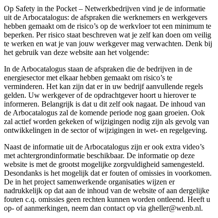
Op Safety in the Pocket – Netwerkbedrijven vind je de informatie
uit de Arbocatalogus: de afspraken die werknemers en werkgevers
hebben gemaakt om de risico’s op de werkvloer tot een minimum te
beperken. Per risico staat beschreven wat je zelf kan doen om veilig
te werken en wat je van jouw werkgever mag verwachten. Denk bij
het gebruik van deze website aan het volgende:
In de Arbocatalogus staan de afspraken die de bedrijven in de
energiesector met elkaar hebben gemaakt om risico’s te
verminderen. Het kan zijn dat er in uw bedrijf aanvullende regels
gelden. Uw werkgever of de opdrachtgever hoort u hierover te
informeren. Belangrijk is dat u dit zelf ook nagaat. De inhoud van
de Arbocatalogus zal de komende periode nog gaan groeien. Ook
zal actief worden gekeken of wijzigingen nodig zijn als gevolg van
ontwikkelingen in de sector of wijzigingen in wet- en regelgeving.
Naast de informatie uit de Arbocatalogus zijn er ook extra video’s
met achtergrondinformatie beschikbaar. De informatie op deze
website is met de grootst mogelijke zorgvuldigheid samengesteld.
Desondanks is het mogelijk dat er fouten of omissies in voorkomen.
De in het project samenwerkende organisaties wijzen er
nadrukkelijk op dat aan de inhoud van de website of aan dergelijke
fouten c.q. omissies geen rechten kunnen worden ontleend. Heeft u
op- of aanmerkingen, neem dan contact op via gheller@wenb.nl.