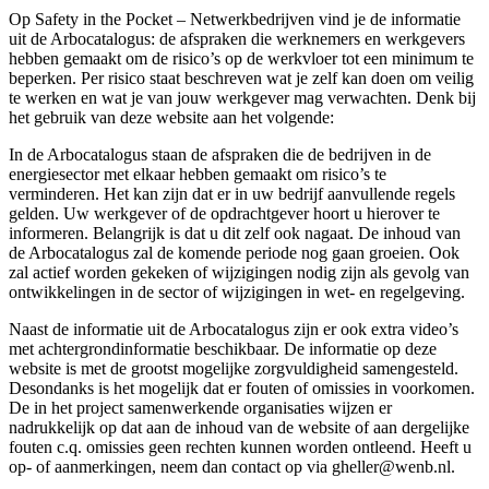
Op Safety in the Pocket – Netwerkbedrijven vind je de informatie
uit de Arbocatalogus: de afspraken die werknemers en werkgevers
hebben gemaakt om de risico’s op de werkvloer tot een minimum te
beperken. Per risico staat beschreven wat je zelf kan doen om veilig
te werken en wat je van jouw werkgever mag verwachten. Denk bij
het gebruik van deze website aan het volgende:
In de Arbocatalogus staan de afspraken die de bedrijven in de
energiesector met elkaar hebben gemaakt om risico’s te
verminderen. Het kan zijn dat er in uw bedrijf aanvullende regels
gelden. Uw werkgever of de opdrachtgever hoort u hierover te
informeren. Belangrijk is dat u dit zelf ook nagaat. De inhoud van
de Arbocatalogus zal de komende periode nog gaan groeien. Ook
zal actief worden gekeken of wijzigingen nodig zijn als gevolg van
ontwikkelingen in de sector of wijzigingen in wet- en regelgeving.
Naast de informatie uit de Arbocatalogus zijn er ook extra video’s
met achtergrondinformatie beschikbaar. De informatie op deze
website is met de grootst mogelijke zorgvuldigheid samengesteld.
Desondanks is het mogelijk dat er fouten of omissies in voorkomen.
De in het project samenwerkende organisaties wijzen er
nadrukkelijk op dat aan de inhoud van de website of aan dergelijke
fouten c.q. omissies geen rechten kunnen worden ontleend. Heeft u
op- of aanmerkingen, neem dan contact op via gheller@wenb.nl.