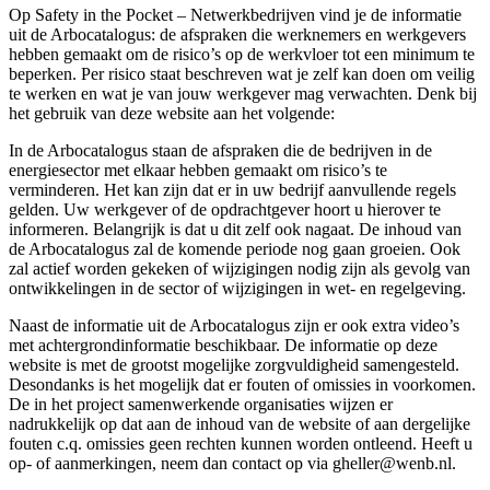
Op Safety in the Pocket – Netwerkbedrijven vind je de informatie
uit de Arbocatalogus: de afspraken die werknemers en werkgevers
hebben gemaakt om de risico’s op de werkvloer tot een minimum te
beperken. Per risico staat beschreven wat je zelf kan doen om veilig
te werken en wat je van jouw werkgever mag verwachten. Denk bij
het gebruik van deze website aan het volgende:
In de Arbocatalogus staan de afspraken die de bedrijven in de
energiesector met elkaar hebben gemaakt om risico’s te
verminderen. Het kan zijn dat er in uw bedrijf aanvullende regels
gelden. Uw werkgever of de opdrachtgever hoort u hierover te
informeren. Belangrijk is dat u dit zelf ook nagaat. De inhoud van
de Arbocatalogus zal de komende periode nog gaan groeien. Ook
zal actief worden gekeken of wijzigingen nodig zijn als gevolg van
ontwikkelingen in de sector of wijzigingen in wet- en regelgeving.
Naast de informatie uit de Arbocatalogus zijn er ook extra video’s
met achtergrondinformatie beschikbaar. De informatie op deze
website is met de grootst mogelijke zorgvuldigheid samengesteld.
Desondanks is het mogelijk dat er fouten of omissies in voorkomen.
De in het project samenwerkende organisaties wijzen er
nadrukkelijk op dat aan de inhoud van de website of aan dergelijke
fouten c.q. omissies geen rechten kunnen worden ontleend. Heeft u
op- of aanmerkingen, neem dan contact op via gheller@wenb.nl.