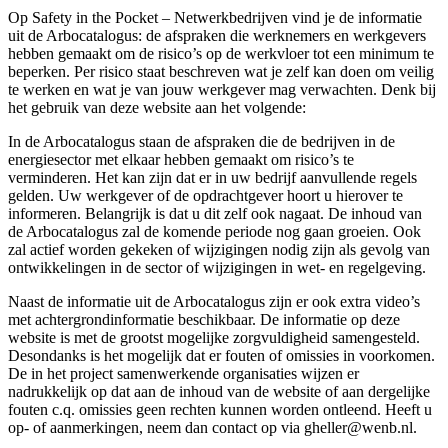
Op Safety in the Pocket – Netwerkbedrijven vind je de informatie
uit de Arbocatalogus: de afspraken die werknemers en werkgevers
hebben gemaakt om de risico’s op de werkvloer tot een minimum te
beperken. Per risico staat beschreven wat je zelf kan doen om veilig
te werken en wat je van jouw werkgever mag verwachten. Denk bij
het gebruik van deze website aan het volgende:
In de Arbocatalogus staan de afspraken die de bedrijven in de
energiesector met elkaar hebben gemaakt om risico’s te
verminderen. Het kan zijn dat er in uw bedrijf aanvullende regels
gelden. Uw werkgever of de opdrachtgever hoort u hierover te
informeren. Belangrijk is dat u dit zelf ook nagaat. De inhoud van
de Arbocatalogus zal de komende periode nog gaan groeien. Ook
zal actief worden gekeken of wijzigingen nodig zijn als gevolg van
ontwikkelingen in de sector of wijzigingen in wet- en regelgeving.
Naast de informatie uit de Arbocatalogus zijn er ook extra video’s
met achtergrondinformatie beschikbaar. De informatie op deze
website is met de grootst mogelijke zorgvuldigheid samengesteld.
Desondanks is het mogelijk dat er fouten of omissies in voorkomen.
De in het project samenwerkende organisaties wijzen er
nadrukkelijk op dat aan de inhoud van de website of aan dergelijke
fouten c.q. omissies geen rechten kunnen worden ontleend. Heeft u
op- of aanmerkingen, neem dan contact op via gheller@wenb.nl.