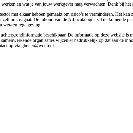
g te werken en wat je van jouw werkgever mag verwachten. Denk bij het 
esector met elkaar hebben gemaakt om risico’s te verminderen. Het kan z
 dit zelf ook nagaat. De inhoud van de Arbocatalogus zal de komende p
in wet- en regelgeving.
et achtergrondinformatie beschikbaar. De informatie op deze website is
t samenwerkende organisaties wijzen er nadrukkelijk op dat aan de inho
tact op via gheller@wenb.nl.