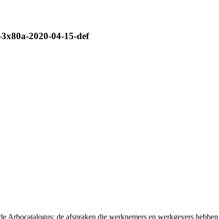
g-3x80a-2020-04-15-def
t de Arbocatalogus: de afspraken die werknemers en werkgevers hebben