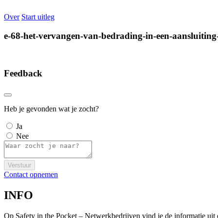
Over
Start uitleg
e-68-het-vervangen-van-bedrading-in-een-aansluitin
Feedback
Heb je gevonden wat je zocht?
Ja
Nee
Verstuur
Contact opnemen
INFO
Op Safety in the Pocket – Netwerkbedrijven vind je de informatie ui