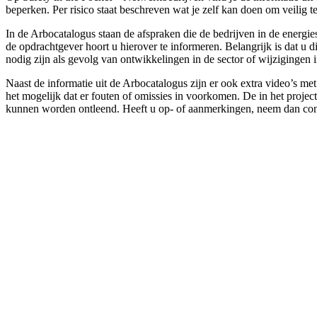
beperken. Per risico staat beschreven wat je zelf kan doen om veili
In de Arbocatalogus staan de afspraken die de bedrijven in de energi
de opdrachtgever hoort u hierover te informeren. Belangrijk is dat u
nodig zijn als gevolg van ontwikkelingen in de sector of wijzigingen 
Naast de informatie uit de Arbocatalogus zijn er ook extra video’s m
het mogelijk dat er fouten of omissies in voorkomen. De in het projec
kunnen worden ontleend. Heeft u op- of aanmerkingen, neem dan con