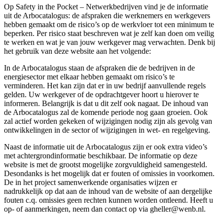
Op Safety in the Pocket – Netwerkbedrijven vind je de informatie
uit de Arbocatalogus: de afspraken die werknemers en werkgevers
hebben gemaakt om de risico’s op de werkvloer tot een minimum te
beperken. Per risico staat beschreven wat je zelf kan doen om veilig
te werken en wat je van jouw werkgever mag verwachten. Denk bij
het gebruik van deze website aan het volgende:
In de Arbocatalogus staan de afspraken die de bedrijven in de
energiesector met elkaar hebben gemaakt om risico’s te
verminderen. Het kan zijn dat er in uw bedrijf aanvullende regels
gelden. Uw werkgever of de opdrachtgever hoort u hierover te
informeren. Belangrijk is dat u dit zelf ook nagaat. De inhoud van
de Arbocatalogus zal de komende periode nog gaan groeien. Ook
zal actief worden gekeken of wijzigingen nodig zijn als gevolg van
ontwikkelingen in de sector of wijzigingen in wet- en regelgeving.
Naast de informatie uit de Arbocatalogus zijn er ook extra video’s
met achtergrondinformatie beschikbaar. De informatie op deze
website is met de grootst mogelijke zorgvuldigheid samengesteld.
Desondanks is het mogelijk dat er fouten of omissies in voorkomen.
De in het project samenwerkende organisaties wijzen er
nadrukkelijk op dat aan de inhoud van de website of aan dergelijke
fouten c.q. omissies geen rechten kunnen worden ontleend. Heeft u
op- of aanmerkingen, neem dan contact op via gheller@wenb.nl.