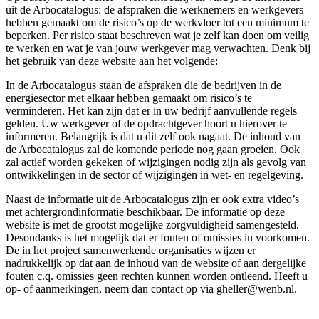
uit de Arbocatalogus: de afspraken die werknemers en werkgevers
hebben gemaakt om de risico’s op de werkvloer tot een minimum te
beperken. Per risico staat beschreven wat je zelf kan doen om veilig
te werken en wat je van jouw werkgever mag verwachten. Denk bij
het gebruik van deze website aan het volgende:
In de Arbocatalogus staan de afspraken die de bedrijven in de
energiesector met elkaar hebben gemaakt om risico’s te
verminderen. Het kan zijn dat er in uw bedrijf aanvullende regels
gelden. Uw werkgever of de opdrachtgever hoort u hierover te
informeren. Belangrijk is dat u dit zelf ook nagaat. De inhoud van
de Arbocatalogus zal de komende periode nog gaan groeien. Ook
zal actief worden gekeken of wijzigingen nodig zijn als gevolg van
ontwikkelingen in de sector of wijzigingen in wet- en regelgeving.
Naast de informatie uit de Arbocatalogus zijn er ook extra video’s
met achtergrondinformatie beschikbaar. De informatie op deze
website is met de grootst mogelijke zorgvuldigheid samengesteld.
Desondanks is het mogelijk dat er fouten of omissies in voorkomen.
De in het project samenwerkende organisaties wijzen er
nadrukkelijk op dat aan de inhoud van de website of aan dergelijke
fouten c.q. omissies geen rechten kunnen worden ontleend. Heeft u
op- of aanmerkingen, neem dan contact op via gheller@wenb.nl.