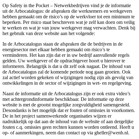
Op Safety in the Pocket – Netwerkbedrijven vind je de informatie
uit de Arbocatalogus: de afspraken die werknemers en werkgevers
hebben gemaakt om de risico’s op de werkvloer tot een minimum te
beperken. Per risico staat beschreven wat je zelf kan doen om veilig
te werken en wat je van jouw werkgever mag verwachten. Denk bij
het gebruik van deze website aan het volgende:
In de Arbocatalogus staan de afspraken die de bedrijven in de
energiesector met elkaar hebben gemaakt om risico’s te
verminderen. Het kan zijn dat er in uw bedrijf aanvullende regels
gelden. Uw werkgever of de opdrachtgever hoort u hierover te
informeren. Belangrijk is dat u dit zelf ook nagaat. De inhoud van
de Arbocatalogus zal de komende periode nog gaan groeien. Ook
zal actief worden gekeken of wijzigingen nodig zijn als gevolg van
ontwikkelingen in de sector of wijzigingen in wet- en regelgeving.
Naast de informatie uit de Arbocatalogus zijn er ook extra video’s
met achtergrondinformatie beschikbaar. De informatie op deze
website is met de grootst mogelijke zorgvuldigheid samengesteld.
Desondanks is het mogelijk dat er fouten of omissies in voorkomen.
De in het project samenwerkende organisaties wijzen er
nadrukkelijk op dat aan de inhoud van de website of aan dergelijke
fouten c.q. omissies geen rechten kunnen worden ontleend. Heeft u
op- of aanmerkingen, neem dan contact op via gheller@wenb.nl.