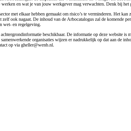
g te werken en wat je van jouw werkgever mag verwachten. Denk bij het 
esector met elkaar hebben gemaakt om risico’s te verminderen. Het kan z
 dit zelf ook nagaat. De inhoud van de Arbocatalogus zal de komende p
in wet- en regelgeving.
et achtergrondinformatie beschikbaar. De informatie op deze website is
t samenwerkende organisaties wijzen er nadrukkelijk op dat aan de inho
tact op via gheller@wenb.nl.