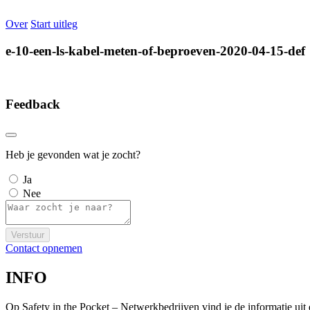
Over
Start uitleg
e-10-een-ls-kabel-meten-of-beproeven-2020-04-15-def
Feedback
Heb je gevonden wat je zocht?
Ja
Nee
Verstuur
Contact opnemen
INFO
Op Safety in the Pocket – Netwerkbedrijven vind je de informatie ui