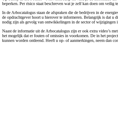
beperken. Per risico staat beschreven wat je zelf kan doen om veili
In de Arbocatalogus staan de afspraken die de bedrijven in de energi
de opdrachtgever hoort u hierover te informeren. Belangrijk is dat u
nodig zijn als gevolg van ontwikkelingen in de sector of wijzigingen 
Naast de informatie uit de Arbocatalogus zijn er ook extra video’s m
het mogelijk dat er fouten of omissies in voorkomen. De in het projec
kunnen worden ontleend. Heeft u op- of aanmerkingen, neem dan con