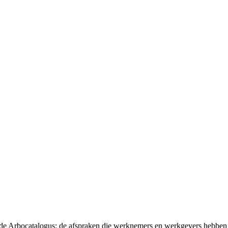
t de Arbocatalogus: de afspraken die werknemers en werkgevers hebben