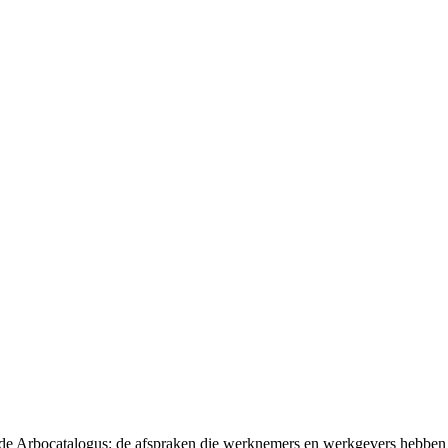
t de Arbocatalogus: de afspraken die werknemers en werkgevers hebben