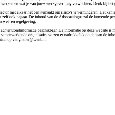
g te werken en wat je van jouw werkgever mag verwachten. Denk bij het 
esector met elkaar hebben gemaakt om risico’s te verminderen. Het kan z
 dit zelf ook nagaat. De inhoud van de Arbocatalogus zal de komende p
in wet- en regelgeving.
et achtergrondinformatie beschikbaar. De informatie op deze website is
t samenwerkende organisaties wijzen er nadrukkelijk op dat aan de inho
tact op via gheller@wenb.nl.