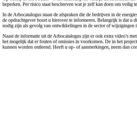
beperken. Per risico staat beschreven wat je zelf kan doen om veili
In de Arbocatalogus staan de afspraken die de bedrijven in de energi
de opdrachtgever hoort u hierover te informeren. Belangrijk is dat u
nodig zijn als gevolg van ontwikkelingen in de sector of wijzigingen 
Naast de informatie uit de Arbocatalogus zijn er ook extra video’s m
het mogelijk dat er fouten of omissies in voorkomen. De in het projec
kunnen worden ontleend. Heeft u op- of aanmerkingen, neem dan con