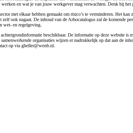
g te werken en wat je van jouw werkgever mag verwachten. Denk bij het 
esector met elkaar hebben gemaakt om risico’s te verminderen. Het kan z
 dit zelf ook nagaat. De inhoud van de Arbocatalogus zal de komende p
in wet- en regelgeving.
et achtergrondinformatie beschikbaar. De informatie op deze website is
t samenwerkende organisaties wijzen er nadrukkelijk op dat aan de inho
tact op via gheller@wenb.nl.