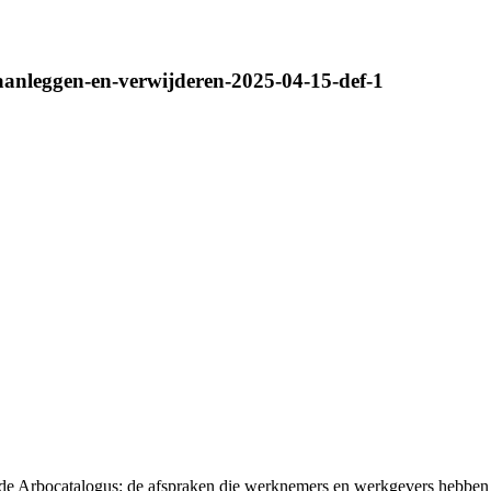
g-aanleggen-en-verwijderen-2025-04-15-def-1
t de Arbocatalogus: de afspraken die werknemers en werkgevers hebben