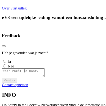
Over
Start uitleg
e-63-een-tijdelijke-leiding-vanuit-een-huisaansluitin
Feedback
Heb je gevonden wat je zocht?
Ja
Nee
Verstuur
Contact opnemen
INFO
Op Safety in the Pocket – Netwerkbedrijven vind je de informatie ui