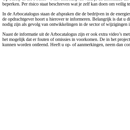
beperken. Per risico staat beschreven wat je zelf kan doen om veili
In de Arbocatalogus staan de afspraken die de bedrijven in de energi
de opdrachtgever hoort u hierover te informeren. Belangrijk is dat u
nodig zijn als gevolg van ontwikkelingen in de sector of wijzigingen 
Naast de informatie uit de Arbocatalogus zijn er ook extra video’s m
het mogelijk dat er fouten of omissies in voorkomen. De in het projec
kunnen worden ontleend. Heeft u op- of aanmerkingen, neem dan con