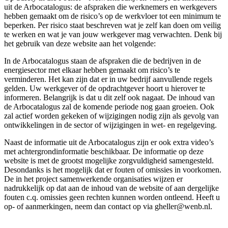
uit de Arbocatalogus: de afspraken die werknemers en werkgevers
hebben gemaakt om de risico’s op de werkvloer tot een minimum te
beperken. Per risico staat beschreven wat je zelf kan doen om veilig
te werken en wat je van jouw werkgever mag verwachten. Denk bij
het gebruik van deze website aan het volgende:
In de Arbocatalogus staan de afspraken die de bedrijven in de
energiesector met elkaar hebben gemaakt om risico’s te
verminderen. Het kan zijn dat er in uw bedrijf aanvullende regels
gelden. Uw werkgever of de opdrachtgever hoort u hierover te
informeren. Belangrijk is dat u dit zelf ook nagaat. De inhoud van
de Arbocatalogus zal de komende periode nog gaan groeien. Ook
zal actief worden gekeken of wijzigingen nodig zijn als gevolg van
ontwikkelingen in de sector of wijzigingen in wet- en regelgeving.
Naast de informatie uit de Arbocatalogus zijn er ook extra video’s
met achtergrondinformatie beschikbaar. De informatie op deze
website is met de grootst mogelijke zorgvuldigheid samengesteld.
Desondanks is het mogelijk dat er fouten of omissies in voorkomen.
De in het project samenwerkende organisaties wijzen er
nadrukkelijk op dat aan de inhoud van de website of aan dergelijke
fouten c.q. omissies geen rechten kunnen worden ontleend. Heeft u
op- of aanmerkingen, neem dan contact op via gheller@wenb.nl.