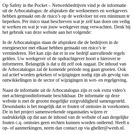
Op Safety in the Pocket – Netwerkbedrijven vind je de informatie
uit de Arbocatalogus: de afspraken die werknemers en werkgevers
hebben gemaakt om de risico’s op de werkvloer tot een minimum te
beperken. Per risico staat beschreven wat je zelf kan doen om veilig
te werken en wat je van jouw werkgever mag verwachten. Denk bij
het gebruik van deze website aan het volgende:
In de Arbocatalogus staan de afspraken die de bedrijven in de
energiesector met elkaar hebben gemaakt om risico’s te
verminderen. Het kan zijn dat er in uw bedrijf aanvullende regels
gelden. Uw werkgever of de opdrachtgever hoort u hierover te
informeren. Belangrijk is dat u dit zelf ook nagaat. De inhoud van
de Arbocatalogus zal de komende periode nog gaan groeien. Ook
zal actief worden gekeken of wijzigingen nodig zijn als gevolg van
ontwikkelingen in de sector of wijzigingen in wet- en regelgeving.
Naast de informatie uit de Arbocatalogus zijn er ook extra video’s
met achtergrondinformatie beschikbaar. De informatie op deze
website is met de grootst mogelijke zorgvuldigheid samengesteld.
Desondanks is het mogelijk dat er fouten of omissies in voorkomen.
De in het project samenwerkende organisaties wijzen er
nadrukkelijk op dat aan de inhoud van de website of aan dergelijke
fouten c.q. omissies geen rechten kunnen worden ontleend. Heeft u
op- of aanmerkingen, neem dan contact op via gheller@wenb.nl.