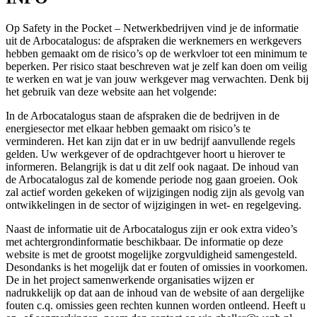
Op Safety in the Pocket – Netwerkbedrijven vind je de informatie
uit de Arbocatalogus: de afspraken die werknemers en werkgevers
hebben gemaakt om de risico’s op de werkvloer tot een minimum te
beperken. Per risico staat beschreven wat je zelf kan doen om veilig
te werken en wat je van jouw werkgever mag verwachten. Denk bij
het gebruik van deze website aan het volgende:
In de Arbocatalogus staan de afspraken die de bedrijven in de
energiesector met elkaar hebben gemaakt om risico’s te
verminderen. Het kan zijn dat er in uw bedrijf aanvullende regels
gelden. Uw werkgever of de opdrachtgever hoort u hierover te
informeren. Belangrijk is dat u dit zelf ook nagaat. De inhoud van
de Arbocatalogus zal de komende periode nog gaan groeien. Ook
zal actief worden gekeken of wijzigingen nodig zijn als gevolg van
ontwikkelingen in de sector of wijzigingen in wet- en regelgeving.
Naast de informatie uit de Arbocatalogus zijn er ook extra video’s
met achtergrondinformatie beschikbaar. De informatie op deze
website is met de grootst mogelijke zorgvuldigheid samengesteld.
Desondanks is het mogelijk dat er fouten of omissies in voorkomen.
De in het project samenwerkende organisaties wijzen er
nadrukkelijk op dat aan de inhoud van de website of aan dergelijke
fouten c.q. omissies geen rechten kunnen worden ontleend. Heeft u