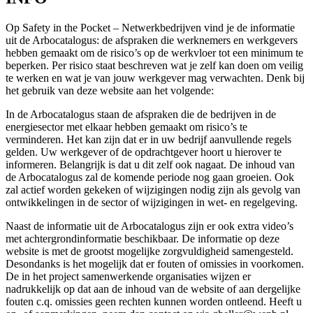
Op Safety in the Pocket – Netwerkbedrijven vind je de informatie
uit de Arbocatalogus: de afspraken die werknemers en werkgevers
hebben gemaakt om de risico’s op de werkvloer tot een minimum te
beperken. Per risico staat beschreven wat je zelf kan doen om veilig
te werken en wat je van jouw werkgever mag verwachten. Denk bij
het gebruik van deze website aan het volgende:
In de Arbocatalogus staan de afspraken die de bedrijven in de
energiesector met elkaar hebben gemaakt om risico’s te
verminderen. Het kan zijn dat er in uw bedrijf aanvullende regels
gelden. Uw werkgever of de opdrachtgever hoort u hierover te
informeren. Belangrijk is dat u dit zelf ook nagaat. De inhoud van
de Arbocatalogus zal de komende periode nog gaan groeien. Ook
zal actief worden gekeken of wijzigingen nodig zijn als gevolg van
ontwikkelingen in de sector of wijzigingen in wet- en regelgeving.
Naast de informatie uit de Arbocatalogus zijn er ook extra video’s
met achtergrondinformatie beschikbaar. De informatie op deze
website is met de grootst mogelijke zorgvuldigheid samengesteld.
Desondanks is het mogelijk dat er fouten of omissies in voorkomen.
De in het project samenwerkende organisaties wijzen er
nadrukkelijk op dat aan de inhoud van de website of aan dergelijke
fouten c.q. omissies geen rechten kunnen worden ontleend. Heeft u