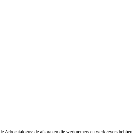
t de Arbocatalogus: de afspraken die werknemers en werkgevers hebben