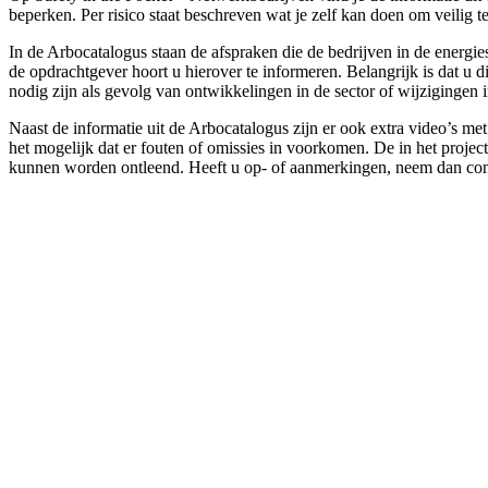
beperken. Per risico staat beschreven wat je zelf kan doen om veili
In de Arbocatalogus staan de afspraken die de bedrijven in de energi
de opdrachtgever hoort u hierover te informeren. Belangrijk is dat u
nodig zijn als gevolg van ontwikkelingen in de sector of wijzigingen 
Naast de informatie uit de Arbocatalogus zijn er ook extra video’s m
het mogelijk dat er fouten of omissies in voorkomen. De in het projec
kunnen worden ontleend. Heeft u op- of aanmerkingen, neem dan con