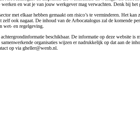
g te werken en wat je van jouw werkgever mag verwachten. Denk bij het 
esector met elkaar hebben gemaakt om risico’s te verminderen. Het kan z
 dit zelf ook nagaat. De inhoud van de Arbocatalogus zal de komende p
in wet- en regelgeving.
et achtergrondinformatie beschikbaar. De informatie op deze website is
t samenwerkende organisaties wijzen er nadrukkelijk op dat aan de inho
tact op via gheller@wenb.nl.