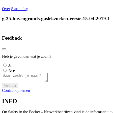
Over
Start uitleg
g-35-bovengronds-gaslekzoeken-versie-15-04-2019-1
Feedback
Heb je gevonden wat je zocht?
Ja
Nee
Verstuur
Contact opnemen
INFO
Op Safety in the Pocket – Netwerkbedrijven vind je de informatie ui