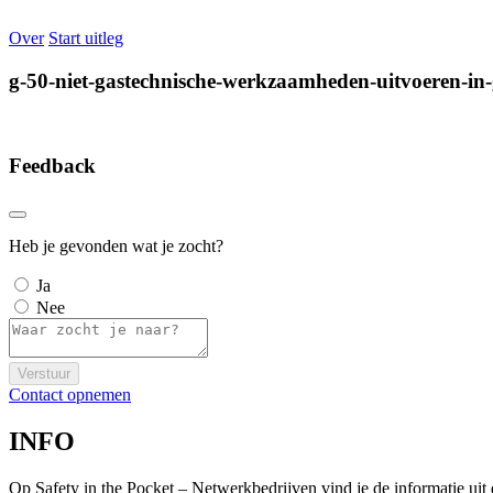
Over
Start uitleg
g-50-niet-gastechnische-werkzaamheden-uitvoeren-in-
Feedback
Heb je gevonden wat je zocht?
Ja
Nee
Verstuur
Contact opnemen
INFO
Op Safety in the Pocket – Netwerkbedrijven vind je de informatie ui