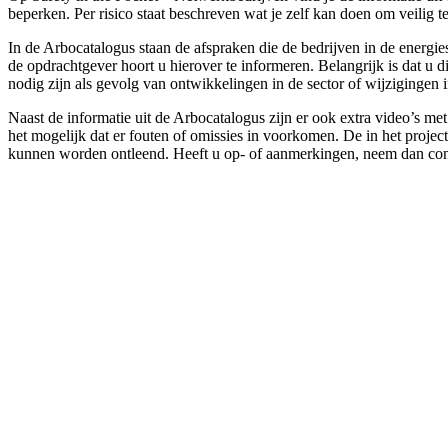
beperken. Per risico staat beschreven wat je zelf kan doen om veili
In de Arbocatalogus staan de afspraken die de bedrijven in de energi
de opdrachtgever hoort u hierover te informeren. Belangrijk is dat u
nodig zijn als gevolg van ontwikkelingen in de sector of wijzigingen 
Naast de informatie uit de Arbocatalogus zijn er ook extra video’s m
het mogelijk dat er fouten of omissies in voorkomen. De in het projec
kunnen worden ontleend. Heeft u op- of aanmerkingen, neem dan con