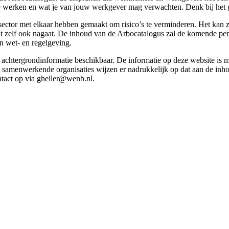
g te werken en wat je van jouw werkgever mag verwachten. Denk bij het 
esector met elkaar hebben gemaakt om risico’s te verminderen. Het kan z
 dit zelf ook nagaat. De inhoud van de Arbocatalogus zal de komende p
in wet- en regelgeving.
et achtergrondinformatie beschikbaar. De informatie op deze website is
t samenwerkende organisaties wijzen er nadrukkelijk op dat aan de inho
tact op via gheller@wenb.nl.