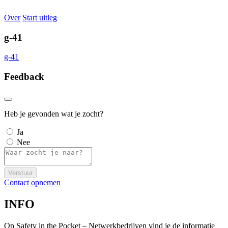
Over
Start uitleg
g-41
g-41
Feedback
Heb je gevonden wat je zocht?
Ja
Nee
Verstuur
Contact opnemen
INFO
Op Safety in the Pocket – Netwerkbedrijven vind je de informatie