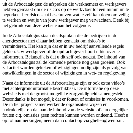
uit de Arbocatalogus: de afspraken die werknemers en werkgevers
hebben gemaakt om de risico’s op de werkvloer tot een minimum te
beperken. Per risico staat beschreven wat je zelf kan doen om veilig
te werken en wat je van jouw werkgever mag verwachten. Denk bij
het gebruik van deze website aan het volgende:
In de Arbocatalogus staan de afspraken die de bedrijven in de
energiesector met elkaar hebben gemaakt om risico’s te
verminderen. Het kan zijn dat er in uw bedrijf aanvullende regels
gelden. Uw werkgever of de opdrachtgever hoort u hierover te
informeren. Belangrijk is dat u dit zelf ook nagaat. De inhoud van
de Arbocatalogus zal de komende periode nog gaan groeien. Ook
zal actief worden gekeken of wijzigingen nodig zijn als gevolg van
ontwikkelingen in de sector of wijzigingen in wet- en regelgeving.
Naast de informatie uit de Arbocatalogus zijn er ook extra video’s
met achtergrondinformatie beschikbaar. De informatie op deze
website is met de grootst mogelijke zorgvuldigheid samengesteld.
Desondanks is het mogelijk dat er fouten of omissies in voorkomen.
De in het project samenwerkende organisaties wijzen er
nadrukkelijk op dat aan de inhoud van de website of aan dergelijke
fouten c.q. omissies geen rechten kunnen worden ontleend. Heeft u
op- of aanmerkingen, neem dan contact op via gheller@wenb.nl.