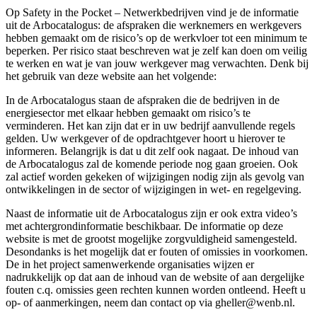
Op Safety in the Pocket – Netwerkbedrijven vind je de informatie
uit de Arbocatalogus: de afspraken die werknemers en werkgevers
hebben gemaakt om de risico’s op de werkvloer tot een minimum te
beperken. Per risico staat beschreven wat je zelf kan doen om veilig
te werken en wat je van jouw werkgever mag verwachten. Denk bij
het gebruik van deze website aan het volgende:
In de Arbocatalogus staan de afspraken die de bedrijven in de
energiesector met elkaar hebben gemaakt om risico’s te
verminderen. Het kan zijn dat er in uw bedrijf aanvullende regels
gelden. Uw werkgever of de opdrachtgever hoort u hierover te
informeren. Belangrijk is dat u dit zelf ook nagaat. De inhoud van
de Arbocatalogus zal de komende periode nog gaan groeien. Ook
zal actief worden gekeken of wijzigingen nodig zijn als gevolg van
ontwikkelingen in de sector of wijzigingen in wet- en regelgeving.
Naast de informatie uit de Arbocatalogus zijn er ook extra video’s
met achtergrondinformatie beschikbaar. De informatie op deze
website is met de grootst mogelijke zorgvuldigheid samengesteld.
Desondanks is het mogelijk dat er fouten of omissies in voorkomen.
De in het project samenwerkende organisaties wijzen er
nadrukkelijk op dat aan de inhoud van de website of aan dergelijke
fouten c.q. omissies geen rechten kunnen worden ontleend. Heeft u
op- of aanmerkingen, neem dan contact op via gheller@wenb.nl.