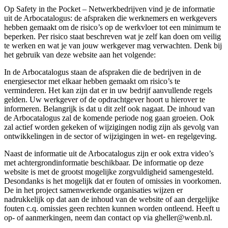
Op Safety in the Pocket – Netwerkbedrijven vind je de informatie
uit de Arbocatalogus: de afspraken die werknemers en werkgevers
hebben gemaakt om de risico’s op de werkvloer tot een minimum te
beperken. Per risico staat beschreven wat je zelf kan doen om veilig
te werken en wat je van jouw werkgever mag verwachten. Denk bij
het gebruik van deze website aan het volgende:
In de Arbocatalogus staan de afspraken die de bedrijven in de
energiesector met elkaar hebben gemaakt om risico’s te
verminderen. Het kan zijn dat er in uw bedrijf aanvullende regels
gelden. Uw werkgever of de opdrachtgever hoort u hierover te
informeren. Belangrijk is dat u dit zelf ook nagaat. De inhoud van
de Arbocatalogus zal de komende periode nog gaan groeien. Ook
zal actief worden gekeken of wijzigingen nodig zijn als gevolg van
ontwikkelingen in de sector of wijzigingen in wet- en regelgeving.
Naast de informatie uit de Arbocatalogus zijn er ook extra video’s
met achtergrondinformatie beschikbaar. De informatie op deze
website is met de grootst mogelijke zorgvuldigheid samengesteld.
Desondanks is het mogelijk dat er fouten of omissies in voorkomen.
De in het project samenwerkende organisaties wijzen er
nadrukkelijk op dat aan de inhoud van de website of aan dergelijke
fouten c.q. omissies geen rechten kunnen worden ontleend. Heeft u
op- of aanmerkingen, neem dan contact op via gheller@wenb.nl.