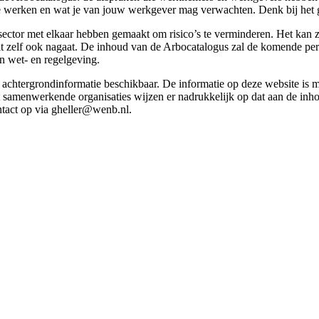
g te werken en wat je van jouw werkgever mag verwachten. Denk bij het 
esector met elkaar hebben gemaakt om risico’s te verminderen. Het kan z
 dit zelf ook nagaat. De inhoud van de Arbocatalogus zal de komende p
in wet- en regelgeving.
et achtergrondinformatie beschikbaar. De informatie op deze website is
t samenwerkende organisaties wijzen er nadrukkelijk op dat aan de inho
tact op via gheller@wenb.nl.