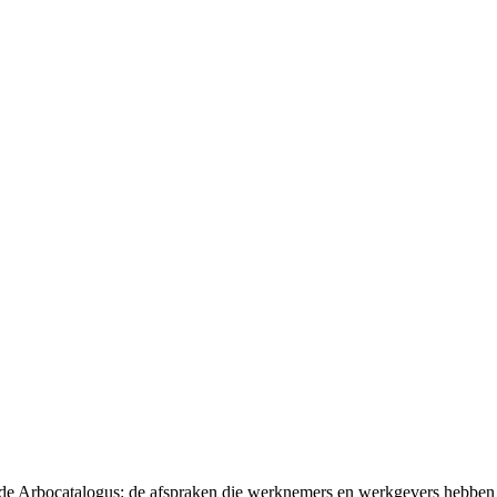
t de Arbocatalogus: de afspraken die werknemers en werkgevers hebben