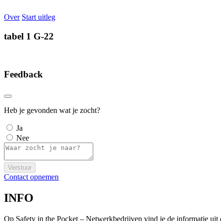
Over
Start uitleg
tabel 1 G-22
Feedback
Heb je gevonden wat je zocht?
Ja
Nee
Verstuur
Contact opnemen
INFO
Op Safety in the Pocket – Netwerkbedrijven vind je de informatie ui