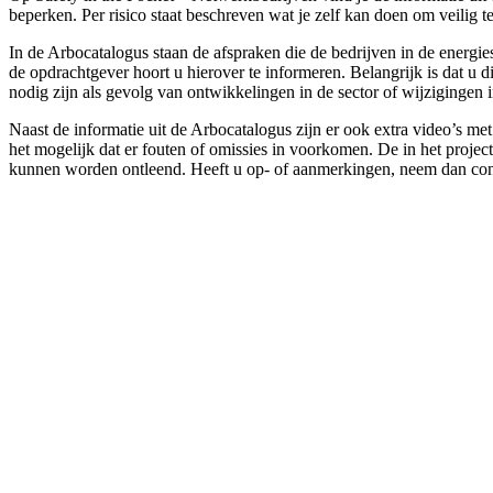
beperken. Per risico staat beschreven wat je zelf kan doen om veili
In de Arbocatalogus staan de afspraken die de bedrijven in de energi
de opdrachtgever hoort u hierover te informeren. Belangrijk is dat u
nodig zijn als gevolg van ontwikkelingen in de sector of wijzigingen 
Naast de informatie uit de Arbocatalogus zijn er ook extra video’s m
het mogelijk dat er fouten of omissies in voorkomen. De in het projec
kunnen worden ontleend. Heeft u op- of aanmerkingen, neem dan con