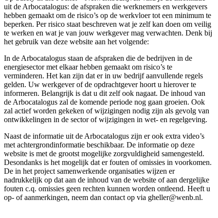
uit de Arbocatalogus: de afspraken die werknemers en werkgevers
hebben gemaakt om de risico’s op de werkvloer tot een minimum te
beperken. Per risico staat beschreven wat je zelf kan doen om veilig
te werken en wat je van jouw werkgever mag verwachten. Denk bij
het gebruik van deze website aan het volgende:
In de Arbocatalogus staan de afspraken die de bedrijven in de
energiesector met elkaar hebben gemaakt om risico’s te
verminderen. Het kan zijn dat er in uw bedrijf aanvullende regels
gelden. Uw werkgever of de opdrachtgever hoort u hierover te
informeren. Belangrijk is dat u dit zelf ook nagaat. De inhoud van
de Arbocatalogus zal de komende periode nog gaan groeien. Ook
zal actief worden gekeken of wijzigingen nodig zijn als gevolg van
ontwikkelingen in de sector of wijzigingen in wet- en regelgeving.
Naast de informatie uit de Arbocatalogus zijn er ook extra video’s
met achtergrondinformatie beschikbaar. De informatie op deze
website is met de grootst mogelijke zorgvuldigheid samengesteld.
Desondanks is het mogelijk dat er fouten of omissies in voorkomen.
De in het project samenwerkende organisaties wijzen er
nadrukkelijk op dat aan de inhoud van de website of aan dergelijke
fouten c.q. omissies geen rechten kunnen worden ontleend. Heeft u
op- of aanmerkingen, neem dan contact op via gheller@wenb.nl.