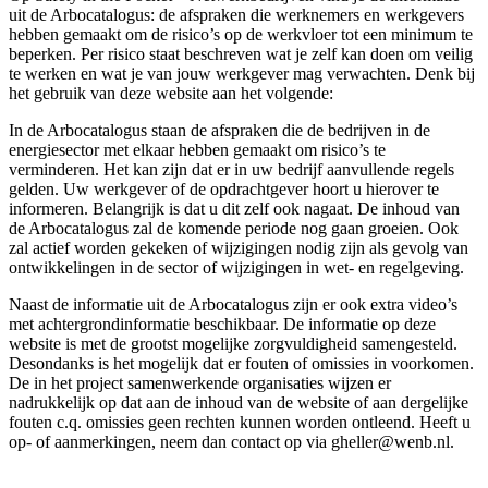
uit de Arbocatalogus: de afspraken die werknemers en werkgevers
hebben gemaakt om de risico’s op de werkvloer tot een minimum te
beperken. Per risico staat beschreven wat je zelf kan doen om veilig
te werken en wat je van jouw werkgever mag verwachten. Denk bij
het gebruik van deze website aan het volgende:
In de Arbocatalogus staan de afspraken die de bedrijven in de
energiesector met elkaar hebben gemaakt om risico’s te
verminderen. Het kan zijn dat er in uw bedrijf aanvullende regels
gelden. Uw werkgever of de opdrachtgever hoort u hierover te
informeren. Belangrijk is dat u dit zelf ook nagaat. De inhoud van
de Arbocatalogus zal de komende periode nog gaan groeien. Ook
zal actief worden gekeken of wijzigingen nodig zijn als gevolg van
ontwikkelingen in de sector of wijzigingen in wet- en regelgeving.
Naast de informatie uit de Arbocatalogus zijn er ook extra video’s
met achtergrondinformatie beschikbaar. De informatie op deze
website is met de grootst mogelijke zorgvuldigheid samengesteld.
Desondanks is het mogelijk dat er fouten of omissies in voorkomen.
De in het project samenwerkende organisaties wijzen er
nadrukkelijk op dat aan de inhoud van de website of aan dergelijke
fouten c.q. omissies geen rechten kunnen worden ontleend. Heeft u
op- of aanmerkingen, neem dan contact op via gheller@wenb.nl.