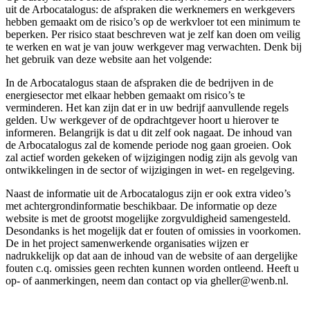
uit de Arbocatalogus: de afspraken die werknemers en werkgevers
hebben gemaakt om de risico’s op de werkvloer tot een minimum te
beperken. Per risico staat beschreven wat je zelf kan doen om veilig
te werken en wat je van jouw werkgever mag verwachten. Denk bij
het gebruik van deze website aan het volgende:
In de Arbocatalogus staan de afspraken die de bedrijven in de
energiesector met elkaar hebben gemaakt om risico’s te
verminderen. Het kan zijn dat er in uw bedrijf aanvullende regels
gelden. Uw werkgever of de opdrachtgever hoort u hierover te
informeren. Belangrijk is dat u dit zelf ook nagaat. De inhoud van
de Arbocatalogus zal de komende periode nog gaan groeien. Ook
zal actief worden gekeken of wijzigingen nodig zijn als gevolg van
ontwikkelingen in de sector of wijzigingen in wet- en regelgeving.
Naast de informatie uit de Arbocatalogus zijn er ook extra video’s
met achtergrondinformatie beschikbaar. De informatie op deze
website is met de grootst mogelijke zorgvuldigheid samengesteld.
Desondanks is het mogelijk dat er fouten of omissies in voorkomen.
De in het project samenwerkende organisaties wijzen er
nadrukkelijk op dat aan de inhoud van de website of aan dergelijke
fouten c.q. omissies geen rechten kunnen worden ontleend. Heeft u
op- of aanmerkingen, neem dan contact op via gheller@wenb.nl.