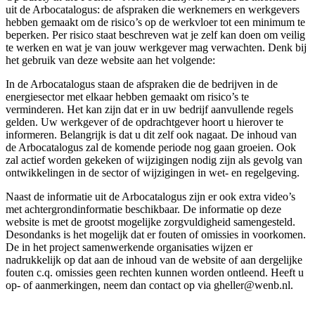
uit de Arbocatalogus: de afspraken die werknemers en werkgevers
hebben gemaakt om de risico’s op de werkvloer tot een minimum te
beperken. Per risico staat beschreven wat je zelf kan doen om veilig
te werken en wat je van jouw werkgever mag verwachten. Denk bij
het gebruik van deze website aan het volgende:
In de Arbocatalogus staan de afspraken die de bedrijven in de
energiesector met elkaar hebben gemaakt om risico’s te
verminderen. Het kan zijn dat er in uw bedrijf aanvullende regels
gelden. Uw werkgever of de opdrachtgever hoort u hierover te
informeren. Belangrijk is dat u dit zelf ook nagaat. De inhoud van
de Arbocatalogus zal de komende periode nog gaan groeien. Ook
zal actief worden gekeken of wijzigingen nodig zijn als gevolg van
ontwikkelingen in de sector of wijzigingen in wet- en regelgeving.
Naast de informatie uit de Arbocatalogus zijn er ook extra video’s
met achtergrondinformatie beschikbaar. De informatie op deze
website is met de grootst mogelijke zorgvuldigheid samengesteld.
Desondanks is het mogelijk dat er fouten of omissies in voorkomen.
De in het project samenwerkende organisaties wijzen er
nadrukkelijk op dat aan de inhoud van de website of aan dergelijke
fouten c.q. omissies geen rechten kunnen worden ontleend. Heeft u
op- of aanmerkingen, neem dan contact op via gheller@wenb.nl.