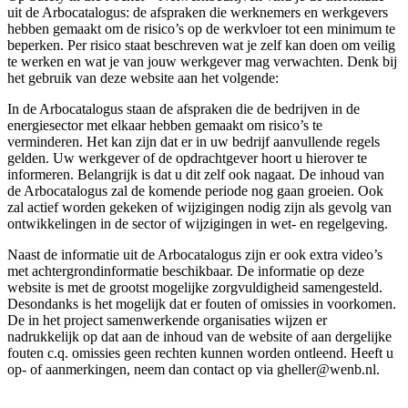
uit de Arbocatalogus: de afspraken die werknemers en werkgevers
hebben gemaakt om de risico’s op de werkvloer tot een minimum te
beperken. Per risico staat beschreven wat je zelf kan doen om veilig
te werken en wat je van jouw werkgever mag verwachten. Denk bij
het gebruik van deze website aan het volgende:
In de Arbocatalogus staan de afspraken die de bedrijven in de
energiesector met elkaar hebben gemaakt om risico’s te
verminderen. Het kan zijn dat er in uw bedrijf aanvullende regels
gelden. Uw werkgever of de opdrachtgever hoort u hierover te
informeren. Belangrijk is dat u dit zelf ook nagaat. De inhoud van
de Arbocatalogus zal de komende periode nog gaan groeien. Ook
zal actief worden gekeken of wijzigingen nodig zijn als gevolg van
ontwikkelingen in de sector of wijzigingen in wet- en regelgeving.
Naast de informatie uit de Arbocatalogus zijn er ook extra video’s
met achtergrondinformatie beschikbaar. De informatie op deze
website is met de grootst mogelijke zorgvuldigheid samengesteld.
Desondanks is het mogelijk dat er fouten of omissies in voorkomen.
De in het project samenwerkende organisaties wijzen er
nadrukkelijk op dat aan de inhoud van de website of aan dergelijke
fouten c.q. omissies geen rechten kunnen worden ontleend. Heeft u
op- of aanmerkingen, neem dan contact op via gheller@wenb.nl.