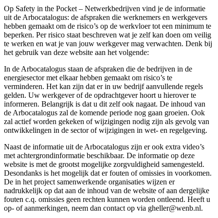
Op Safety in the Pocket – Netwerkbedrijven vind je de informatie
uit de Arbocatalogus: de afspraken die werknemers en werkgevers
hebben gemaakt om de risico’s op de werkvloer tot een minimum te
beperken. Per risico staat beschreven wat je zelf kan doen om veilig
te werken en wat je van jouw werkgever mag verwachten. Denk bij
het gebruik van deze website aan het volgende:
In de Arbocatalogus staan de afspraken die de bedrijven in de
energiesector met elkaar hebben gemaakt om risico’s te
verminderen. Het kan zijn dat er in uw bedrijf aanvullende regels
gelden. Uw werkgever of de opdrachtgever hoort u hierover te
informeren. Belangrijk is dat u dit zelf ook nagaat. De inhoud van
de Arbocatalogus zal de komende periode nog gaan groeien. Ook
zal actief worden gekeken of wijzigingen nodig zijn als gevolg van
ontwikkelingen in de sector of wijzigingen in wet- en regelgeving.
Naast de informatie uit de Arbocatalogus zijn er ook extra video’s
met achtergrondinformatie beschikbaar. De informatie op deze
website is met de grootst mogelijke zorgvuldigheid samengesteld.
Desondanks is het mogelijk dat er fouten of omissies in voorkomen.
De in het project samenwerkende organisaties wijzen er
nadrukkelijk op dat aan de inhoud van de website of aan dergelijke
fouten c.q. omissies geen rechten kunnen worden ontleend. Heeft u
op- of aanmerkingen, neem dan contact op via gheller@wenb.nl.