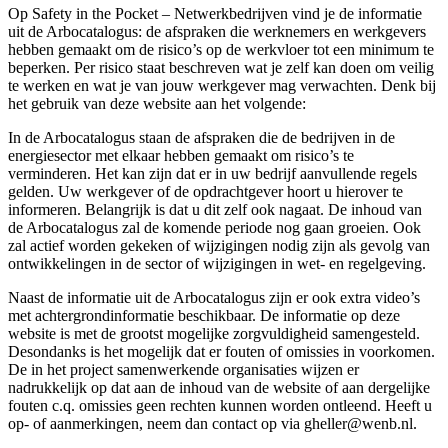
Op Safety in the Pocket – Netwerkbedrijven vind je de informatie
uit de Arbocatalogus: de afspraken die werknemers en werkgevers
hebben gemaakt om de risico’s op de werkvloer tot een minimum te
beperken. Per risico staat beschreven wat je zelf kan doen om veilig
te werken en wat je van jouw werkgever mag verwachten. Denk bij
het gebruik van deze website aan het volgende:
In de Arbocatalogus staan de afspraken die de bedrijven in de
energiesector met elkaar hebben gemaakt om risico’s te
verminderen. Het kan zijn dat er in uw bedrijf aanvullende regels
gelden. Uw werkgever of de opdrachtgever hoort u hierover te
informeren. Belangrijk is dat u dit zelf ook nagaat. De inhoud van
de Arbocatalogus zal de komende periode nog gaan groeien. Ook
zal actief worden gekeken of wijzigingen nodig zijn als gevolg van
ontwikkelingen in de sector of wijzigingen in wet- en regelgeving.
Naast de informatie uit de Arbocatalogus zijn er ook extra video’s
met achtergrondinformatie beschikbaar. De informatie op deze
website is met de grootst mogelijke zorgvuldigheid samengesteld.
Desondanks is het mogelijk dat er fouten of omissies in voorkomen.
De in het project samenwerkende organisaties wijzen er
nadrukkelijk op dat aan de inhoud van de website of aan dergelijke
fouten c.q. omissies geen rechten kunnen worden ontleend. Heeft u
op- of aanmerkingen, neem dan contact op via gheller@wenb.nl.