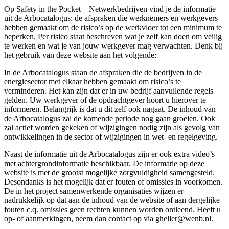
Op Safety in the Pocket – Netwerkbedrijven vind je de informatie
uit de Arbocatalogus: de afspraken die werknemers en werkgevers
hebben gemaakt om de risico’s op de werkvloer tot een minimum te
beperken. Per risico staat beschreven wat je zelf kan doen om veilig
te werken en wat je van jouw werkgever mag verwachten. Denk bij
het gebruik van deze website aan het volgende:
In de Arbocatalogus staan de afspraken die de bedrijven in de
energiesector met elkaar hebben gemaakt om risico’s te
verminderen. Het kan zijn dat er in uw bedrijf aanvullende regels
gelden. Uw werkgever of de opdrachtgever hoort u hierover te
informeren. Belangrijk is dat u dit zelf ook nagaat. De inhoud van
de Arbocatalogus zal de komende periode nog gaan groeien. Ook
zal actief worden gekeken of wijzigingen nodig zijn als gevolg van
ontwikkelingen in de sector of wijzigingen in wet- en regelgeving.
Naast de informatie uit de Arbocatalogus zijn er ook extra video’s
met achtergrondinformatie beschikbaar. De informatie op deze
website is met de grootst mogelijke zorgvuldigheid samengesteld.
Desondanks is het mogelijk dat er fouten of omissies in voorkomen.
De in het project samenwerkende organisaties wijzen er
nadrukkelijk op dat aan de inhoud van de website of aan dergelijke
fouten c.q. omissies geen rechten kunnen worden ontleend. Heeft u
op- of aanmerkingen, neem dan contact op via gheller@wenb.nl.