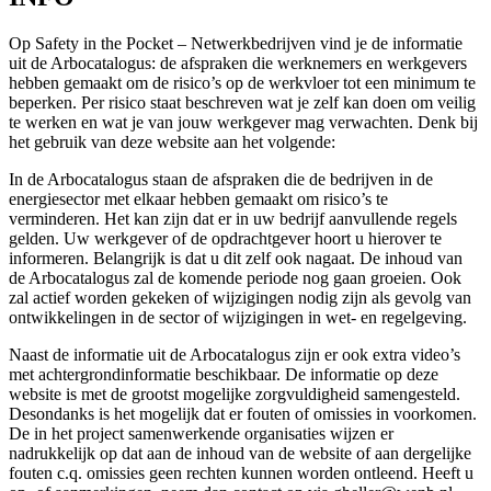
Op Safety in the Pocket – Netwerkbedrijven vind je de informatie
uit de Arbocatalogus: de afspraken die werknemers en werkgevers
hebben gemaakt om de risico’s op de werkvloer tot een minimum te
beperken. Per risico staat beschreven wat je zelf kan doen om veilig
te werken en wat je van jouw werkgever mag verwachten. Denk bij
het gebruik van deze website aan het volgende:
In de Arbocatalogus staan de afspraken die de bedrijven in de
energiesector met elkaar hebben gemaakt om risico’s te
verminderen. Het kan zijn dat er in uw bedrijf aanvullende regels
gelden. Uw werkgever of de opdrachtgever hoort u hierover te
informeren. Belangrijk is dat u dit zelf ook nagaat. De inhoud van
de Arbocatalogus zal de komende periode nog gaan groeien. Ook
zal actief worden gekeken of wijzigingen nodig zijn als gevolg van
ontwikkelingen in de sector of wijzigingen in wet- en regelgeving.
Naast de informatie uit de Arbocatalogus zijn er ook extra video’s
met achtergrondinformatie beschikbaar. De informatie op deze
website is met de grootst mogelijke zorgvuldigheid samengesteld.
Desondanks is het mogelijk dat er fouten of omissies in voorkomen.
De in het project samenwerkende organisaties wijzen er
nadrukkelijk op dat aan de inhoud van de website of aan dergelijke
fouten c.q. omissies geen rechten kunnen worden ontleend. Heeft u