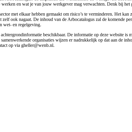
g te werken en wat je van jouw werkgever mag verwachten. Denk bij het 
esector met elkaar hebben gemaakt om risico’s te verminderen. Het kan z
 dit zelf ook nagaat. De inhoud van de Arbocatalogus zal de komende p
in wet- en regelgeving.
et achtergrondinformatie beschikbaar. De informatie op deze website is
t samenwerkende organisaties wijzen er nadrukkelijk op dat aan de inho
tact op via gheller@wenb.nl.