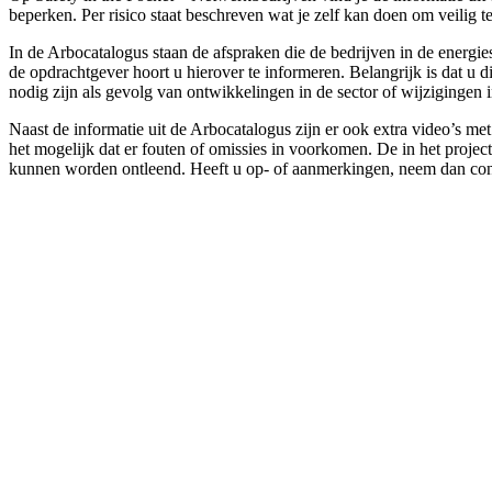
beperken. Per risico staat beschreven wat je zelf kan doen om veili
In de Arbocatalogus staan de afspraken die de bedrijven in de energi
de opdrachtgever hoort u hierover te informeren. Belangrijk is dat u
nodig zijn als gevolg van ontwikkelingen in de sector of wijzigingen 
Naast de informatie uit de Arbocatalogus zijn er ook extra video’s m
het mogelijk dat er fouten of omissies in voorkomen. De in het projec
kunnen worden ontleend. Heeft u op- of aanmerkingen, neem dan con