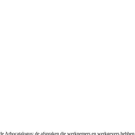
t de Arbocatalogus: de afspraken die werknemers en werkgevers hebben