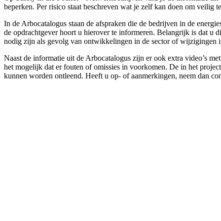
beperken. Per risico staat beschreven wat je zelf kan doen om veili
In de Arbocatalogus staan de afspraken die de bedrijven in de energi
de opdrachtgever hoort u hierover te informeren. Belangrijk is dat u
nodig zijn als gevolg van ontwikkelingen in de sector of wijzigingen 
Naast de informatie uit de Arbocatalogus zijn er ook extra video’s m
het mogelijk dat er fouten of omissies in voorkomen. De in het projec
kunnen worden ontleend. Heeft u op- of aanmerkingen, neem dan con