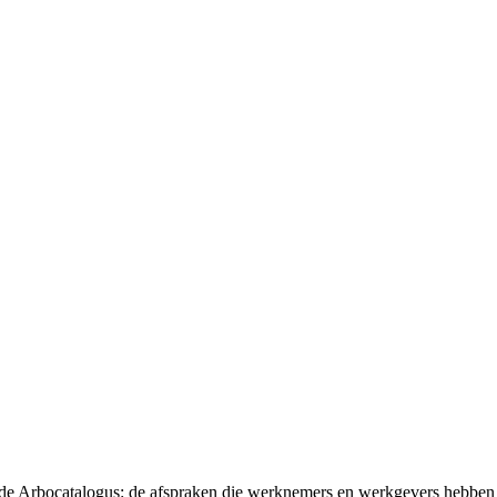
t de Arbocatalogus: de afspraken die werknemers en werkgevers hebben