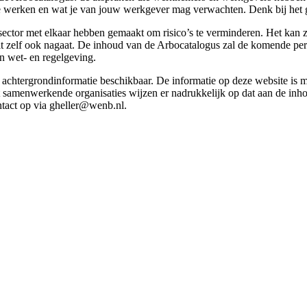
g te werken en wat je van jouw werkgever mag verwachten. Denk bij het 
esector met elkaar hebben gemaakt om risico’s te verminderen. Het kan z
 dit zelf ook nagaat. De inhoud van de Arbocatalogus zal de komende p
in wet- en regelgeving.
et achtergrondinformatie beschikbaar. De informatie op deze website is
t samenwerkende organisaties wijzen er nadrukkelijk op dat aan de inho
tact op via gheller@wenb.nl.