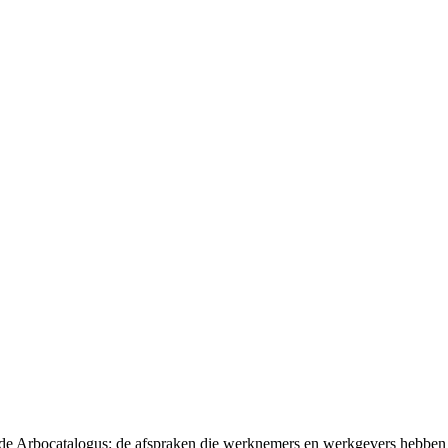
t de Arbocatalogus: de afspraken die werknemers en werkgevers hebben