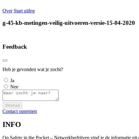
Over
Start uitleg
g-45-kb-metingen-veilig-uitvoeren-versie-15-04-2020
Feedback
Heb je gevonden wat je zocht?
Ja
Nee
Verstuur
Contact opnemen
INFO
Op Safety in the Pocket – Netwerkbedrijven vind je de informatie ui