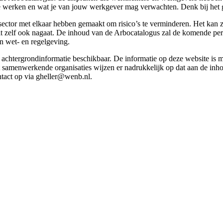
g te werken en wat je van jouw werkgever mag verwachten. Denk bij het 
esector met elkaar hebben gemaakt om risico’s te verminderen. Het kan z
 dit zelf ook nagaat. De inhoud van de Arbocatalogus zal de komende p
in wet- en regelgeving.
et achtergrondinformatie beschikbaar. De informatie op deze website is
t samenwerkende organisaties wijzen er nadrukkelijk op dat aan de inho
tact op via gheller@wenb.nl.