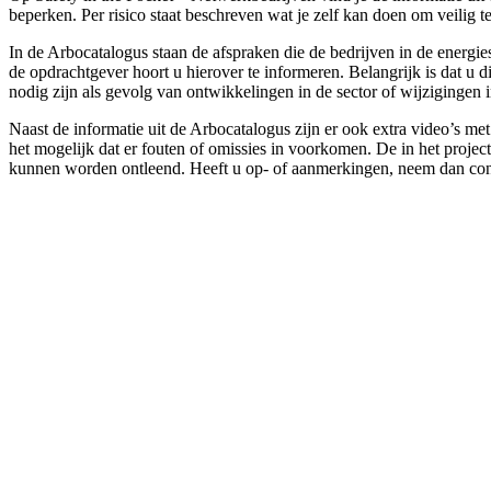
beperken. Per risico staat beschreven wat je zelf kan doen om veili
In de Arbocatalogus staan de afspraken die de bedrijven in de energi
de opdrachtgever hoort u hierover te informeren. Belangrijk is dat u
nodig zijn als gevolg van ontwikkelingen in de sector of wijzigingen 
Naast de informatie uit de Arbocatalogus zijn er ook extra video’s m
het mogelijk dat er fouten of omissies in voorkomen. De in het projec
kunnen worden ontleend. Heeft u op- of aanmerkingen, neem dan con