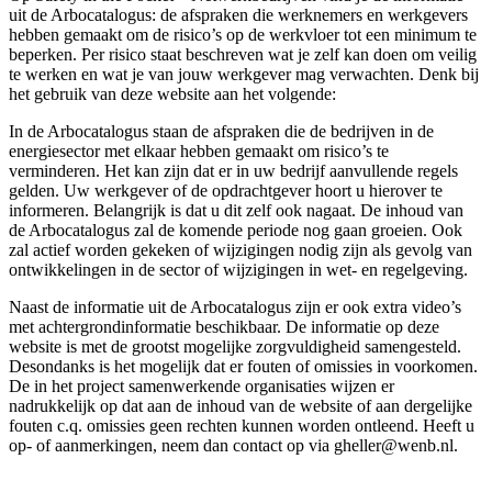
uit de Arbocatalogus: de afspraken die werknemers en werkgevers
hebben gemaakt om de risico’s op de werkvloer tot een minimum te
beperken. Per risico staat beschreven wat je zelf kan doen om veilig
te werken en wat je van jouw werkgever mag verwachten. Denk bij
het gebruik van deze website aan het volgende:
In de Arbocatalogus staan de afspraken die de bedrijven in de
energiesector met elkaar hebben gemaakt om risico’s te
verminderen. Het kan zijn dat er in uw bedrijf aanvullende regels
gelden. Uw werkgever of de opdrachtgever hoort u hierover te
informeren. Belangrijk is dat u dit zelf ook nagaat. De inhoud van
de Arbocatalogus zal de komende periode nog gaan groeien. Ook
zal actief worden gekeken of wijzigingen nodig zijn als gevolg van
ontwikkelingen in de sector of wijzigingen in wet- en regelgeving.
Naast de informatie uit de Arbocatalogus zijn er ook extra video’s
met achtergrondinformatie beschikbaar. De informatie op deze
website is met de grootst mogelijke zorgvuldigheid samengesteld.
Desondanks is het mogelijk dat er fouten of omissies in voorkomen.
De in het project samenwerkende organisaties wijzen er
nadrukkelijk op dat aan de inhoud van de website of aan dergelijke
fouten c.q. omissies geen rechten kunnen worden ontleend. Heeft u
op- of aanmerkingen, neem dan contact op via gheller@wenb.nl.