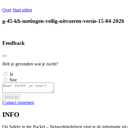
Over
Start uitleg
g-45-kb-metingen-veilig-uitvoeren-versie-15-04-2026
Feedback
Heb je gevonden wat je zocht?
Ja
Nee
Verstuur
Contact opnemen
INFO
Op Safety in the Pocket – Netwerkbedrijven vind je de informatie ui