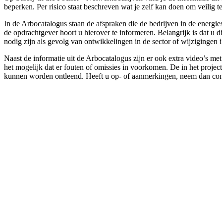
beperken. Per risico staat beschreven wat je zelf kan doen om veili
In de Arbocatalogus staan de afspraken die de bedrijven in de energi
de opdrachtgever hoort u hierover te informeren. Belangrijk is dat u
nodig zijn als gevolg van ontwikkelingen in de sector of wijzigingen 
Naast de informatie uit de Arbocatalogus zijn er ook extra video’s m
het mogelijk dat er fouten of omissies in voorkomen. De in het projec
kunnen worden ontleend. Heeft u op- of aanmerkingen, neem dan con