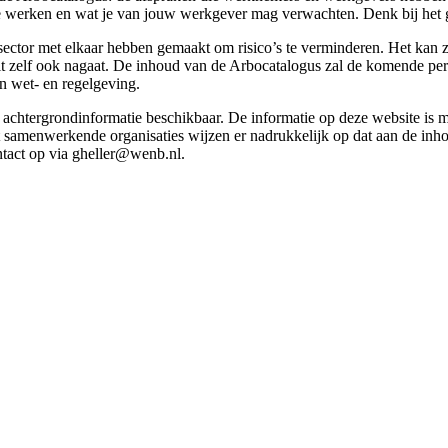
g te werken en wat je van jouw werkgever mag verwachten. Denk bij het 
esector met elkaar hebben gemaakt om risico’s te verminderen. Het kan z
 dit zelf ook nagaat. De inhoud van de Arbocatalogus zal de komende p
in wet- en regelgeving.
et achtergrondinformatie beschikbaar. De informatie op deze website is
t samenwerkende organisaties wijzen er nadrukkelijk op dat aan de inho
tact op via gheller@wenb.nl.