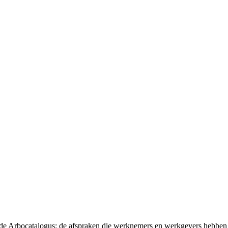
t de Arbocatalogus: de afspraken die werknemers en werkgevers hebben