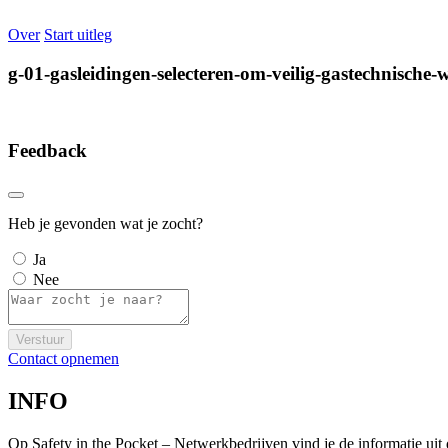
Over
Start uitleg
g-01-gasleidingen-selecteren-om-veilig-gastechnisch
Feedback
Heb je gevonden wat je zocht?
Ja
Nee
Verstuur
Contact opnemen
INFO
Op Safety in the Pocket – Netwerkbedrijven vind je de informatie ui