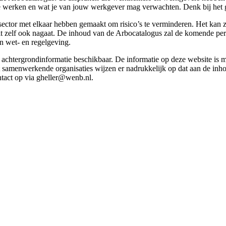
g te werken en wat je van jouw werkgever mag verwachten. Denk bij het 
esector met elkaar hebben gemaakt om risico’s te verminderen. Het kan z
 dit zelf ook nagaat. De inhoud van de Arbocatalogus zal de komende p
in wet- en regelgeving.
et achtergrondinformatie beschikbaar. De informatie op deze website is
t samenwerkende organisaties wijzen er nadrukkelijk op dat aan de inho
tact op via gheller@wenb.nl.