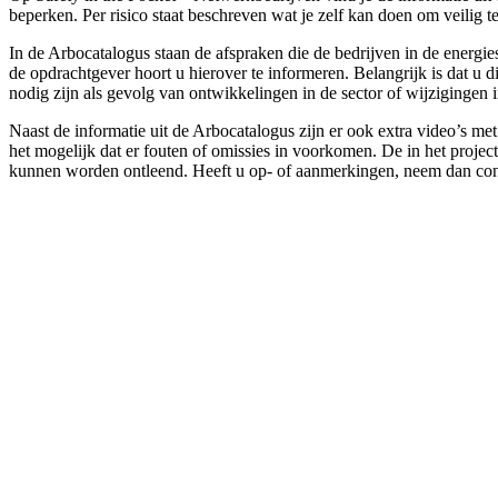
beperken. Per risico staat beschreven wat je zelf kan doen om veili
In de Arbocatalogus staan de afspraken die de bedrijven in de energi
de opdrachtgever hoort u hierover te informeren. Belangrijk is dat u
nodig zijn als gevolg van ontwikkelingen in de sector of wijzigingen 
Naast de informatie uit de Arbocatalogus zijn er ook extra video’s m
het mogelijk dat er fouten of omissies in voorkomen. De in het projec
kunnen worden ontleend. Heeft u op- of aanmerkingen, neem dan con