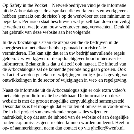
Op Safety in the Pocket – Netwerkbedrijven vind je de informatie
uit de Arbocatalogus: de afspraken die werknemers en werkgevers
hebben gemaakt om de risico’s op de werkvloer tot een minimum te
beperken. Per risico staat beschreven wat je zelf kan doen om veilig
te werken en wat je van jouw werkgever mag verwachten. Denk bij
het gebruik van deze website aan het volgende:
In de Arbocatalogus staan de afspraken die de bedrijven in de
energiesector met elkaar hebben gemaakt om risico’s te
verminderen. Het kan zijn dat er in uw bedrijf aanvullende regels
gelden. Uw werkgever of de opdrachtgever hoort u hierover te
informeren. Belangrijk is dat u dit zelf ook nagaat. De inhoud van
de Arbocatalogus zal de komende periode nog gaan groeien. Ook
zal actief worden gekeken of wijzigingen nodig zijn als gevolg van
ontwikkelingen in de sector of wijzigingen in wet- en regelgeving.
Naast de informatie uit de Arbocatalogus zijn er ook extra video’s
met achtergrondinformatie beschikbaar. De informatie op deze
website is met de grootst mogelijke zorgvuldigheid samengesteld.
Desondanks is het mogelijk dat er fouten of omissies in voorkomen.
De in het project samenwerkende organisaties wijzen er
nadrukkelijk op dat aan de inhoud van de website of aan dergelijke
fouten c.q. omissies geen rechten kunnen worden ontleend. Heeft u
op- of aanmerkingen, neem dan contact op via gheller@wenb.nl.