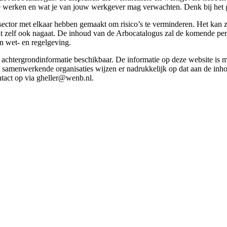
g te werken en wat je van jouw werkgever mag verwachten. Denk bij het 
esector met elkaar hebben gemaakt om risico’s te verminderen. Het kan z
 dit zelf ook nagaat. De inhoud van de Arbocatalogus zal de komende p
in wet- en regelgeving.
et achtergrondinformatie beschikbaar. De informatie op deze website is
t samenwerkende organisaties wijzen er nadrukkelijk op dat aan de inho
tact op via gheller@wenb.nl.