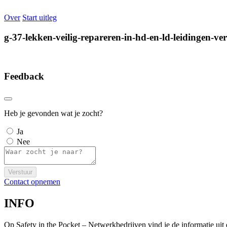
Over
Start uitleg
g-37-lekken-veilig-repareren-in-hd-en-ld-leidingen-ve
Feedback
Heb je gevonden wat je zocht?
Ja
Nee
Verstuur
Contact opnemen
INFO
Op Safety in the Pocket – Netwerkbedrijven vind je de informatie ui