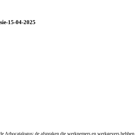
rsie-15-04-2025
t de Arbocatalogus: de afspraken die werknemers en werkgevers hebben