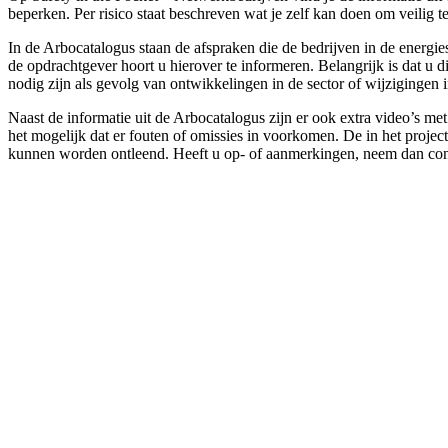
beperken. Per risico staat beschreven wat je zelf kan doen om veili
In de Arbocatalogus staan de afspraken die de bedrijven in de energi
de opdrachtgever hoort u hierover te informeren. Belangrijk is dat u
nodig zijn als gevolg van ontwikkelingen in de sector of wijzigingen 
Naast de informatie uit de Arbocatalogus zijn er ook extra video’s m
het mogelijk dat er fouten of omissies in voorkomen. De in het projec
kunnen worden ontleend. Heeft u op- of aanmerkingen, neem dan con