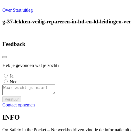
Over
Start uitleg
g-37-lekken-veilig-repareren-in-hd-en-ld-leidingen-ve
Feedback
Heb je gevonden wat je zocht?
Ja
Nee
Verstuur
Contact opnemen
INFO
Op Safety in the Pocket – Netwerkbedrijven vind je de informatie ui