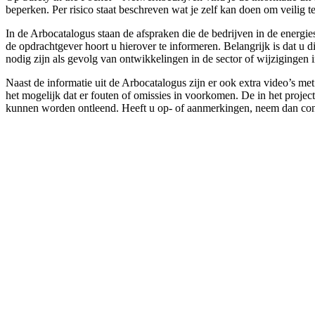
beperken. Per risico staat beschreven wat je zelf kan doen om veili
In de Arbocatalogus staan de afspraken die de bedrijven in de energi
de opdrachtgever hoort u hierover te informeren. Belangrijk is dat u
nodig zijn als gevolg van ontwikkelingen in de sector of wijzigingen 
Naast de informatie uit de Arbocatalogus zijn er ook extra video’s m
het mogelijk dat er fouten of omissies in voorkomen. De in het projec
kunnen worden ontleend. Heeft u op- of aanmerkingen, neem dan con