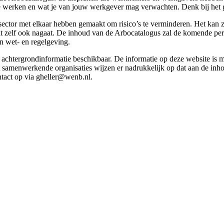
g te werken en wat je van jouw werkgever mag verwachten. Denk bij het 
esector met elkaar hebben gemaakt om risico’s te verminderen. Het kan z
 dit zelf ook nagaat. De inhoud van de Arbocatalogus zal de komende p
in wet- en regelgeving.
et achtergrondinformatie beschikbaar. De informatie op deze website is
t samenwerkende organisaties wijzen er nadrukkelijk op dat aan de inho
tact op via gheller@wenb.nl.