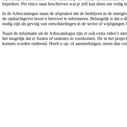
beperken. Per risico staat beschreven wat je zelf kan doen om veili
In de Arbocatalogus staan de afspraken die de bedrijven in de energi
de opdrachtgever hoort u hierover te informeren. Belangrijk is dat u
nodig zijn als gevolg van ontwikkelingen in de sector of wijzigingen 
Naast de informatie uit de Arbocatalogus zijn er ook extra video’s m
het mogelijk dat er fouten of omissies in voorkomen. De in het projec
kunnen worden ontleend. Heeft u op- of aanmerkingen, neem dan con