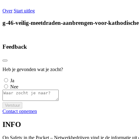
Over
Start uitleg
g-46-veilig-meetdraden-aanbrengen-voor-kathodische-
Feedback
Heb je gevonden wat je zocht?
Ja
Nee
Verstuur
Contact opnemen
INFO
Op Safety in the Pocket – Netwerkbedrijven vind je de informatie ui