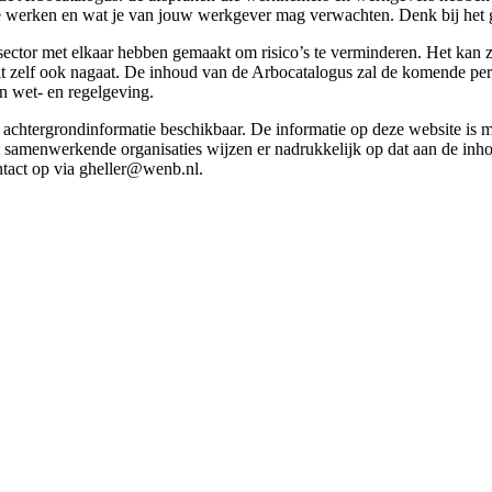
g te werken en wat je van jouw werkgever mag verwachten. Denk bij het 
esector met elkaar hebben gemaakt om risico’s te verminderen. Het kan z
 dit zelf ook nagaat. De inhoud van de Arbocatalogus zal de komende p
in wet- en regelgeving.
et achtergrondinformatie beschikbaar. De informatie op deze website is
t samenwerkende organisaties wijzen er nadrukkelijk op dat aan de inho
tact op via gheller@wenb.nl.