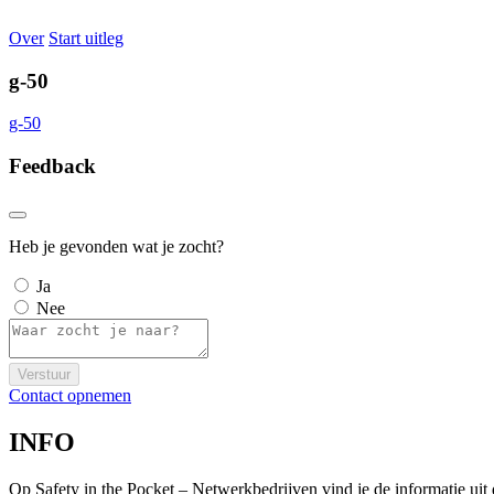
Over
Start uitleg
g-50
g-50
Feedback
Heb je gevonden wat je zocht?
Ja
Nee
Verstuur
Contact opnemen
INFO
Op Safety in the Pocket – Netwerkbedrijven vind je de informatie ui