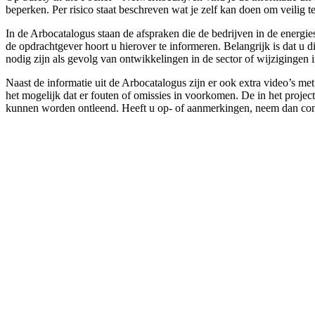
beperken. Per risico staat beschreven wat je zelf kan doen om veili
In de Arbocatalogus staan de afspraken die de bedrijven in de energi
de opdrachtgever hoort u hierover te informeren. Belangrijk is dat u
nodig zijn als gevolg van ontwikkelingen in de sector of wijzigingen 
Naast de informatie uit de Arbocatalogus zijn er ook extra video’s m
het mogelijk dat er fouten of omissies in voorkomen. De in het projec
kunnen worden ontleend. Heeft u op- of aanmerkingen, neem dan con