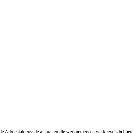
t de Arbocatalogus: de afspraken die werknemers en werkgevers hebben