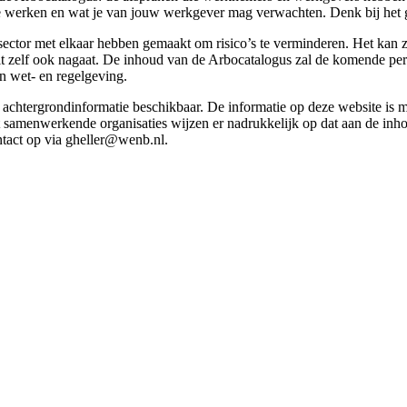
g te werken en wat je van jouw werkgever mag verwachten. Denk bij het 
esector met elkaar hebben gemaakt om risico’s te verminderen. Het kan z
 dit zelf ook nagaat. De inhoud van de Arbocatalogus zal de komende p
in wet- en regelgeving.
et achtergrondinformatie beschikbaar. De informatie op deze website is
t samenwerkende organisaties wijzen er nadrukkelijk op dat aan de inho
tact op via gheller@wenb.nl.