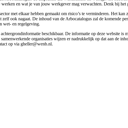
g te werken en wat je van jouw werkgever mag verwachten. Denk bij het 
esector met elkaar hebben gemaakt om risico’s te verminderen. Het kan z
 dit zelf ook nagaat. De inhoud van de Arbocatalogus zal de komende p
in wet- en regelgeving.
et achtergrondinformatie beschikbaar. De informatie op deze website is
t samenwerkende organisaties wijzen er nadrukkelijk op dat aan de inho
tact op via gheller@wenb.nl.