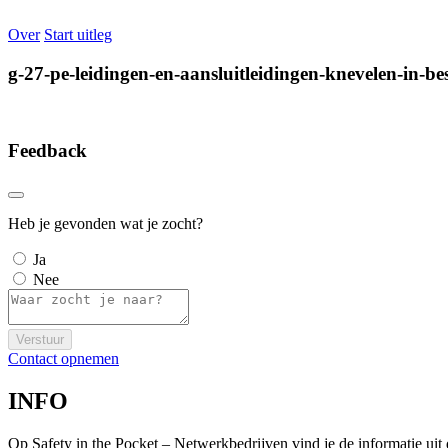
Over
Start uitleg
g-27-pe-leidingen-en-aansluitleidingen-knevelen-in-be
Feedback
Heb je gevonden wat je zocht?
Ja
Nee
Verstuur
Contact opnemen
INFO
Op Safety in the Pocket – Netwerkbedrijven vind je de informatie ui