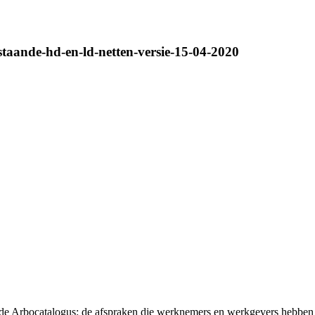
staande-hd-en-ld-netten-versie-15-04-2020
t de Arbocatalogus: de afspraken die werknemers en werkgevers hebben