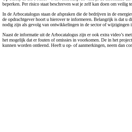
beperken. Per risico staat beschreven wat je zelf kan doen om veili
In de Arbocatalogus staan de afspraken die de bedrijven in de energi
de opdrachtgever hoort u hierover te informeren. Belangrijk is dat u
nodig zijn als gevolg van ontwikkelingen in de sector of wijzigingen 
Naast de informatie uit de Arbocatalogus zijn er ook extra video’s m
het mogelijk dat er fouten of omissies in voorkomen. De in het projec
kunnen worden ontleend. Heeft u op- of aanmerkingen, neem dan con