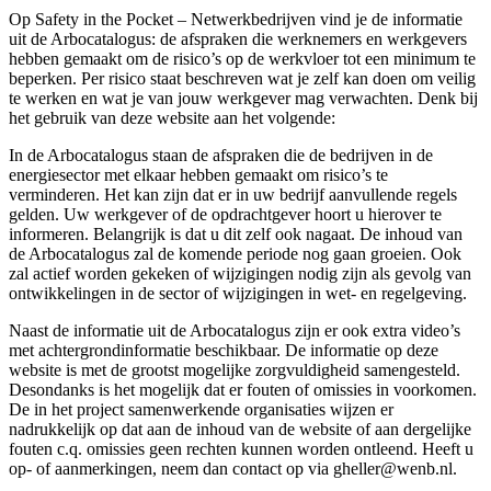
Op Safety in the Pocket – Netwerkbedrijven vind je de informatie
uit de Arbocatalogus: de afspraken die werknemers en werkgevers
hebben gemaakt om de risico’s op de werkvloer tot een minimum te
beperken. Per risico staat beschreven wat je zelf kan doen om veilig
te werken en wat je van jouw werkgever mag verwachten. Denk bij
het gebruik van deze website aan het volgende:
In de Arbocatalogus staan de afspraken die de bedrijven in de
energiesector met elkaar hebben gemaakt om risico’s te
verminderen. Het kan zijn dat er in uw bedrijf aanvullende regels
gelden. Uw werkgever of de opdrachtgever hoort u hierover te
informeren. Belangrijk is dat u dit zelf ook nagaat. De inhoud van
de Arbocatalogus zal de komende periode nog gaan groeien. Ook
zal actief worden gekeken of wijzigingen nodig zijn als gevolg van
ontwikkelingen in de sector of wijzigingen in wet- en regelgeving.
Naast de informatie uit de Arbocatalogus zijn er ook extra video’s
met achtergrondinformatie beschikbaar. De informatie op deze
website is met de grootst mogelijke zorgvuldigheid samengesteld.
Desondanks is het mogelijk dat er fouten of omissies in voorkomen.
De in het project samenwerkende organisaties wijzen er
nadrukkelijk op dat aan de inhoud van de website of aan dergelijke
fouten c.q. omissies geen rechten kunnen worden ontleend. Heeft u
op- of aanmerkingen, neem dan contact op via gheller@wenb.nl.