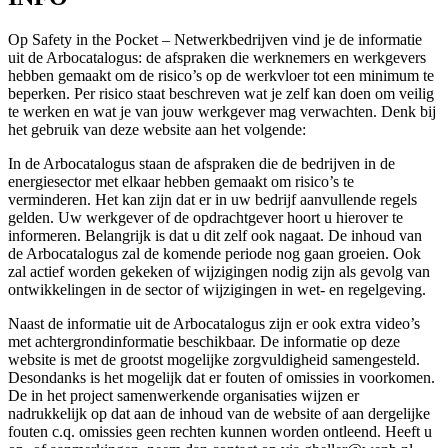
Op Safety in the Pocket – Netwerkbedrijven vind je de informatie
uit de Arbocatalogus: de afspraken die werknemers en werkgevers
hebben gemaakt om de risico’s op de werkvloer tot een minimum te
beperken. Per risico staat beschreven wat je zelf kan doen om veilig
te werken en wat je van jouw werkgever mag verwachten. Denk bij
het gebruik van deze website aan het volgende:
In de Arbocatalogus staan de afspraken die de bedrijven in de
energiesector met elkaar hebben gemaakt om risico’s te
verminderen. Het kan zijn dat er in uw bedrijf aanvullende regels
gelden. Uw werkgever of de opdrachtgever hoort u hierover te
informeren. Belangrijk is dat u dit zelf ook nagaat. De inhoud van
de Arbocatalogus zal de komende periode nog gaan groeien. Ook
zal actief worden gekeken of wijzigingen nodig zijn als gevolg van
ontwikkelingen in de sector of wijzigingen in wet- en regelgeving.
Naast de informatie uit de Arbocatalogus zijn er ook extra video’s
met achtergrondinformatie beschikbaar. De informatie op deze
website is met de grootst mogelijke zorgvuldigheid samengesteld.
Desondanks is het mogelijk dat er fouten of omissies in voorkomen.
De in het project samenwerkende organisaties wijzen er
nadrukkelijk op dat aan de inhoud van de website of aan dergelijke
fouten c.q. omissies geen rechten kunnen worden ontleend. Heeft u