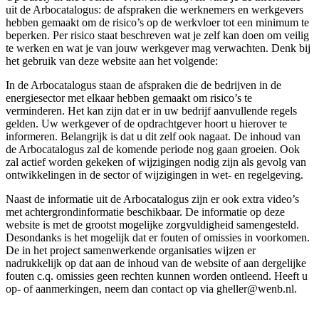
uit de Arbocatalogus: de afspraken die werknemers en werkgevers
hebben gemaakt om de risico’s op de werkvloer tot een minimum te
beperken. Per risico staat beschreven wat je zelf kan doen om veilig
te werken en wat je van jouw werkgever mag verwachten. Denk bij
het gebruik van deze website aan het volgende:
In de Arbocatalogus staan de afspraken die de bedrijven in de
energiesector met elkaar hebben gemaakt om risico’s te
verminderen. Het kan zijn dat er in uw bedrijf aanvullende regels
gelden. Uw werkgever of de opdrachtgever hoort u hierover te
informeren. Belangrijk is dat u dit zelf ook nagaat. De inhoud van
de Arbocatalogus zal de komende periode nog gaan groeien. Ook
zal actief worden gekeken of wijzigingen nodig zijn als gevolg van
ontwikkelingen in de sector of wijzigingen in wet- en regelgeving.
Naast de informatie uit de Arbocatalogus zijn er ook extra video’s
met achtergrondinformatie beschikbaar. De informatie op deze
website is met de grootst mogelijke zorgvuldigheid samengesteld.
Desondanks is het mogelijk dat er fouten of omissies in voorkomen.
De in het project samenwerkende organisaties wijzen er
nadrukkelijk op dat aan de inhoud van de website of aan dergelijke
fouten c.q. omissies geen rechten kunnen worden ontleend. Heeft u
op- of aanmerkingen, neem dan contact op via gheller@wenb.nl.