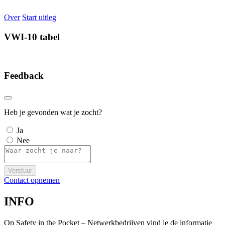
Over
Start uitleg
VWI-10 tabel
Feedback
Heb je gevonden wat je zocht?
Ja
Nee
Verstuur
Contact opnemen
INFO
Op Safety in the Pocket – Netwerkbedrijven vind je de informatie