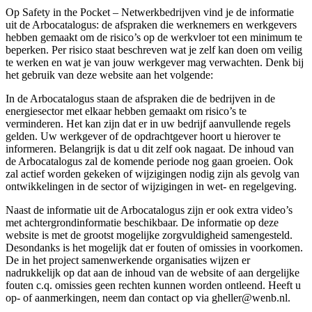
Op Safety in the Pocket – Netwerkbedrijven vind je de informatie
uit de Arbocatalogus: de afspraken die werknemers en werkgevers
hebben gemaakt om de risico’s op de werkvloer tot een minimum te
beperken. Per risico staat beschreven wat je zelf kan doen om veilig
te werken en wat je van jouw werkgever mag verwachten. Denk bij
het gebruik van deze website aan het volgende:
In de Arbocatalogus staan de afspraken die de bedrijven in de
energiesector met elkaar hebben gemaakt om risico’s te
verminderen. Het kan zijn dat er in uw bedrijf aanvullende regels
gelden. Uw werkgever of de opdrachtgever hoort u hierover te
informeren. Belangrijk is dat u dit zelf ook nagaat. De inhoud van
de Arbocatalogus zal de komende periode nog gaan groeien. Ook
zal actief worden gekeken of wijzigingen nodig zijn als gevolg van
ontwikkelingen in de sector of wijzigingen in wet- en regelgeving.
Naast de informatie uit de Arbocatalogus zijn er ook extra video’s
met achtergrondinformatie beschikbaar. De informatie op deze
website is met de grootst mogelijke zorgvuldigheid samengesteld.
Desondanks is het mogelijk dat er fouten of omissies in voorkomen.
De in het project samenwerkende organisaties wijzen er
nadrukkelijk op dat aan de inhoud van de website of aan dergelijke
fouten c.q. omissies geen rechten kunnen worden ontleend. Heeft u
op- of aanmerkingen, neem dan contact op via gheller@wenb.nl.