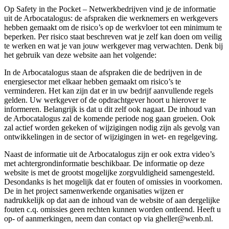
Op Safety in the Pocket – Netwerkbedrijven vind je de informatie
uit de Arbocatalogus: de afspraken die werknemers en werkgevers
hebben gemaakt om de risico’s op de werkvloer tot een minimum te
beperken. Per risico staat beschreven wat je zelf kan doen om veilig
te werken en wat je van jouw werkgever mag verwachten. Denk bij
het gebruik van deze website aan het volgende:
In de Arbocatalogus staan de afspraken die de bedrijven in de
energiesector met elkaar hebben gemaakt om risico’s te
verminderen. Het kan zijn dat er in uw bedrijf aanvullende regels
gelden. Uw werkgever of de opdrachtgever hoort u hierover te
informeren. Belangrijk is dat u dit zelf ook nagaat. De inhoud van
de Arbocatalogus zal de komende periode nog gaan groeien. Ook
zal actief worden gekeken of wijzigingen nodig zijn als gevolg van
ontwikkelingen in de sector of wijzigingen in wet- en regelgeving.
Naast de informatie uit de Arbocatalogus zijn er ook extra video’s
met achtergrondinformatie beschikbaar. De informatie op deze
website is met de grootst mogelijke zorgvuldigheid samengesteld.
Desondanks is het mogelijk dat er fouten of omissies in voorkomen.
De in het project samenwerkende organisaties wijzen er
nadrukkelijk op dat aan de inhoud van de website of aan dergelijke
fouten c.q. omissies geen rechten kunnen worden ontleend. Heeft u
op- of aanmerkingen, neem dan contact op via gheller@wenb.nl.