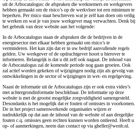
uit de Arbocatalogus: de afspraken die werknemers en werkgevers
hebben gemaakt om de risico’s op de werkvloer tot een minimum te
beperken. Per risico staat beschreven wat je zelf kan doen om veilig
te werken en wat je van jouw werkgever mag verwachten. Denk bij
het gebruik van deze website aan het volgende:
In de Arbocatalogus staan de afspraken die de bedrijven in de
energiesector met elkaar hebben gemaakt om risico’s te
verminderen. Het kan zijn dat er in uw bedrijf aanvullende regels
gelden. Uw werkgever of de opdrachtgever hoort u hierover te
informeren. Belangrijk is dat u dit zelf ook nagaat. De inhoud van
de Arbocatalogus zal de komende periode nog gaan groeien. Ook
zal actief worden gekeken of wijzigingen nodig zijn als gevolg van
ontwikkelingen in de sector of wijzigingen in wet- en regelgeving.
Naast de informatie uit de Arbocatalogus zijn er ook extra video’s
met achtergrondinformatie beschikbaar. De informatie op deze
website is met de grootst mogelijke zorgvuldigheid samengesteld.
Desondanks is het mogelijk dat er fouten of omissies in voorkomen.
De in het project samenwerkende organisaties wijzen er
nadrukkelijk op dat aan de inhoud van de website of aan dergelijke
fouten c.q. omissies geen rechten kunnen worden ontleend. Heeft u
op- of aanmerkingen, neem dan contact op via gheller@wenb.nl.